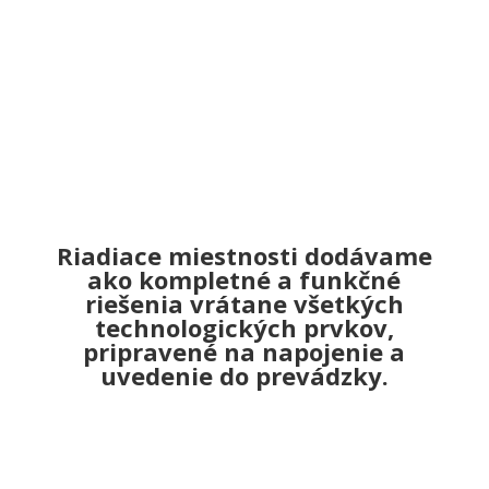
Ochrana technológie pred
poveternostnými vplyvmi a poškodením
Riešenie pripravené na okamžitú
inštaláciu
Vysoký komfort obsluhy aj pri dlhodobej
prevádzke
Riadiace miestnosti dodávame
ako kompletné a funkčné
riešenia vrátane všetkých
technologických prvkov,
pripravené na napojenie a
uvedenie do prevádzky.