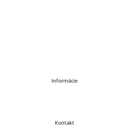
KONTAKTUJTE NÁS
Informácie
Ochrana súkromia a súborov cookies
Kontakt