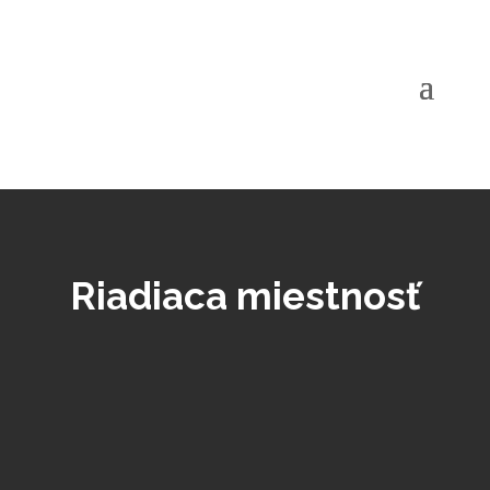
Riadiaca miestnosť
Riadiaca miestnosť
je samostatne
vyrobený priestor určený pre obsluhu,
monitorovanie
a
riadenie