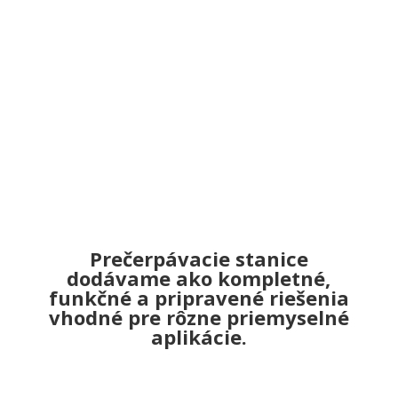
Bezpečná manipulácia s kvapalinami vo
zvolených prevádzkových podmienkach
Optimalizované usporiadanie
komponentov pre efektívnu prevádzku
Možnosť realizácie ako samostatná
jednotka alebo súčasť širšieho
technologického systému
Úspora prevádzkových nákladov vďaka
efektívnemu návrhu
Prečerpávacie stanice
dodávame ako kompletné,
funkčné a pripravené riešenia
vhodné pre rôzne priemyselné
aplikácie.