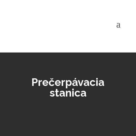
Prečerpávacia
stanica
ROLFES ponúka výrobu
a
dodávku
prečerpávacích
staníc
určených na