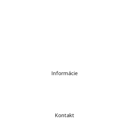
KONTAKTUJTE NÁS
Informácie
Ochrana súkromia a súborov cookies
Kontakt