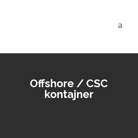
Offshore / CSC
kontajner
Ponúkame výrobu
a
dodávku
offshore
a
CSC
kontajnerov
navrhnutých pre