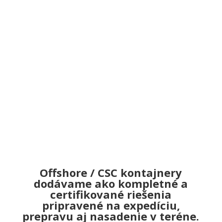
Výhody riešenia
Bezpečná preprava a manipulácia s
kontajnerom podľa medzinárodných
štandardov
Vysoká odolnosť voči klimatickým a
prevádzkovým zaťaženiam
Flexibilita použitia v rôznych
priemyselných sektoroch
Úspora času a nákladov vďaka
prefabrikovanému riešeniu
Offshore / CSC kontajnery
dodávame ako kompletné a
certifikované riešenia
pripravené na expedíciu,
prepravu aj nasadenie v teréne.