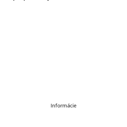
KONTAKTUJTE NÁS
Informácie
Ochrana súkromia a súborov cookies